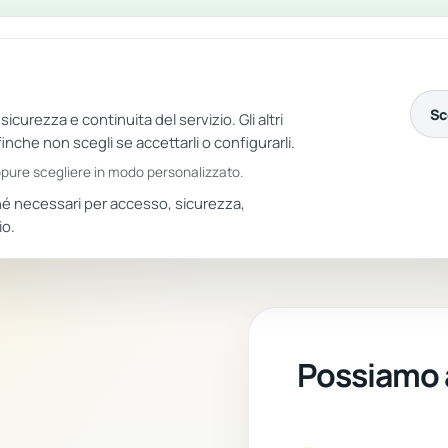
to importante aggiornamento riusciremo ad offrirti una nuova esperienza r
 caso ti preghiamo di segnalarcelo alla mail contattaci@doggieeducation.it
Sc
curezza e continuita del servizio. Gli altri
Home
Prezzi
Funzionalità
Contatti
Acced
inche non scegli se accettarli o configurarli.
oppure scegliere in modo personalizzato.
ché necessari per accesso, sicurezza,
io.
Possiamo a