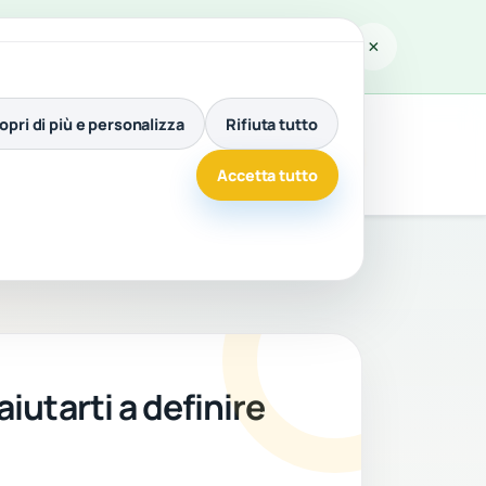
×
icca di aggiornamenti e migliorie. Durante questo
opri di più e personalizza
Rifiuta tutto
i
Attiva Doggie Hub
Lingua
Accetta tutto
iutarti a definire