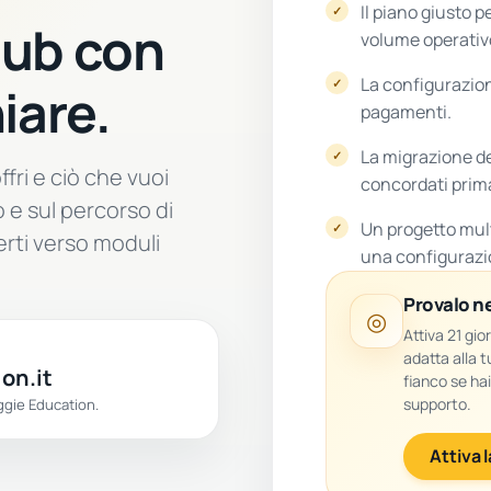
Il piano giusto p
Hub con
volume operativ
La configurazion
iare.
pagamenti.
La migrazione de
offri e ciò che vuoi
concordati prima 
 e sul percorso di
Un progetto mult
erti verso moduli
una configurazi
Provalo ne
◎
Attiva 21 gio
adatta alla t
on.it
fianco se ha
supporto.
ggie Education.
Attiva 