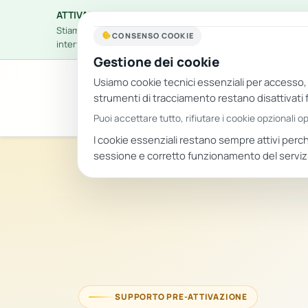
ATTIVAZIONE NUOVA PIATTAFORMA
Stiamo attivando il nuovo ecosistema Doggie, grazie a ques
CONSENSO COOKIE
intervento potresti riscontrare dei malfunzionamenti, in tal
Gestione dei cookie
Usiamo cookie tecnici essenziali per accesso, si
strumenti di tracciamento restano disattivati f
Hub gestionale per
Puoi accettare tutto, rifiutare i cookie opzionali 
professionisti del cane
I cookie essenziali restano sempre attivi per
sessione e corretto funzionamento del serviz
SUPPORTO PRE-ATTIVAZIONE