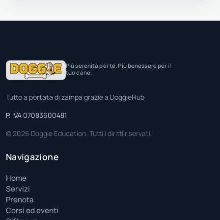
Più serenità per te. Più benessere per il
tuo cane.
Tutto a portata di zampa grazie a DoggieHub
P. IVA 07083600481
© 2026 Doggie Education. Tutti i diritti riservati.
Navigazione
Home
Servizi
Prenota
Corsi ed eventi