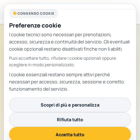
Più serenità per te. Più benessere per il
tuo cane.
CONSENSO COOKIE
Preferenze cookie
I cookie tecnici sono necessari per prenotazioni,
accesso, sicurezza e continuità del servizio. Gli eventuali
cookie opzionali restano disattivati finche non li abiliti.
DOGGIE EDUCATION
Puoi accettare tutto, rifiutare i cookie opzionali oppure
Lezione singola
scegliere in modo personalizzato.
I cookie essenziali restano sempre attivi perché
necessari per accesso, sicurezza, sessione e corretto
DURATA
PREZZO
funzionamento del servizio.
60 min a lezione
34,90 €
Pagamento online
Scopri di più e personalizza
completo
Rifiuta tutto
LEZIONI INCLUSE
1
Accetta tutto